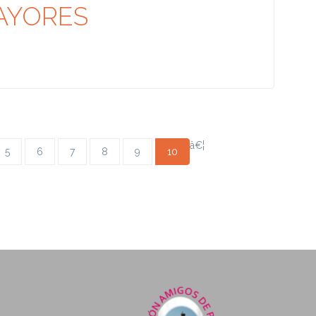
AYORES
â€¦
5
6
7
8
9
10