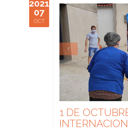
2021
163352006
07
OCT
1 DE OCTUBRE
INTERNACION