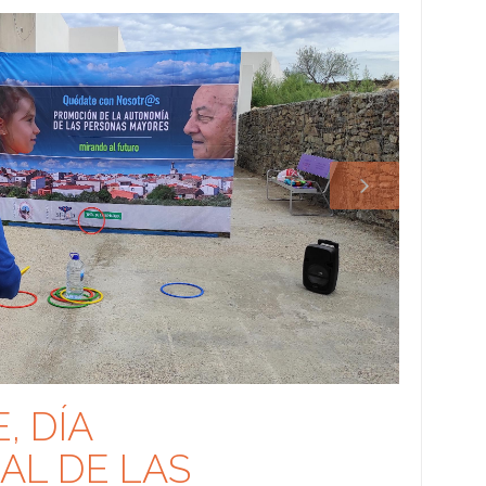
6688.jpg
163
, DÍA
AL DE LAS