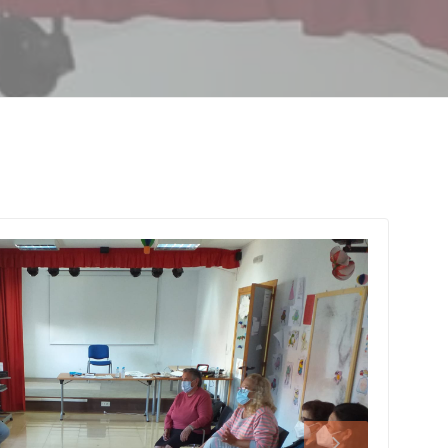
Image 2021-10-
Wha
08 (4).jpeg
25 a