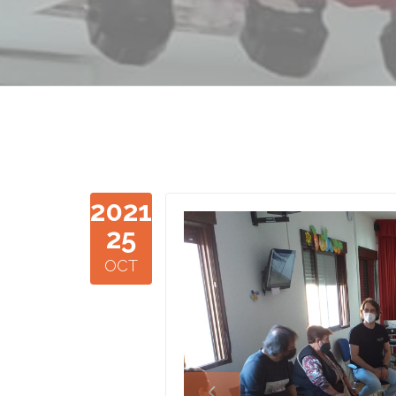
2021
WhatsApp 
25
25 at 13.33.
OCT