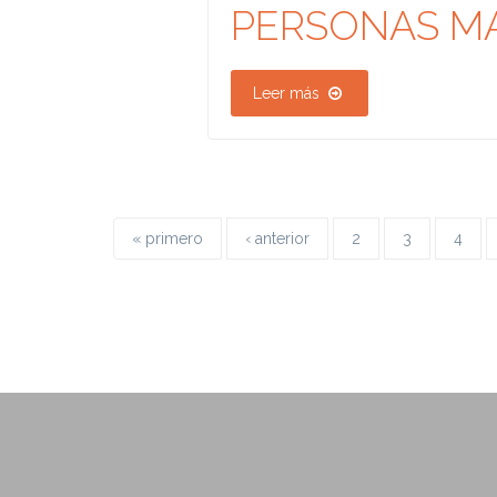
PERSONAS M
Leer más
« primero
‹ anterior
2
3
4