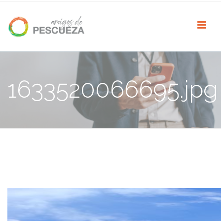
1633520066695.jpg