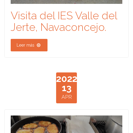
Visita del IES Valle del
Jerte, Navaconcejo.
Leer más
2022
13
APR
.jpg
1649684073785.jp
1