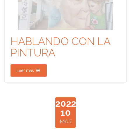
HABLANDO CON LA
PINTURA
Leer más
2022
10
MAR
jpg
1646938052174.jpg
1