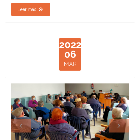
Leer más
2022
06
MAR
2530.jpg
IMG2022030512583