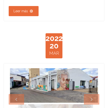
Leer más
2022
20
MAR
-
IMG-20220309-
WA0002.jpg