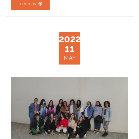
Leer más
2022
11
MAY
1652092699417.jpg