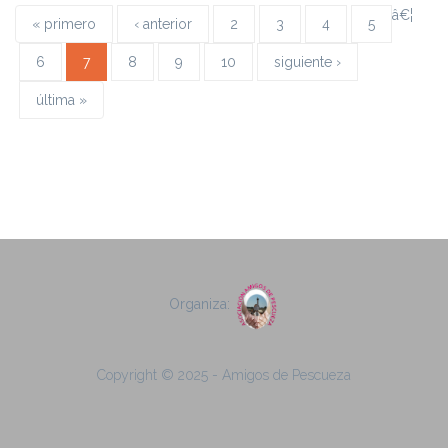
â€¦
« primero
‹ anterior
2
3
4
5
6
7
8
9
10
siguiente ›
última »
Organiza:
Copyright © 2025 - Amigos de Pescueza