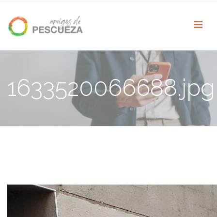
1633520066688.jpg