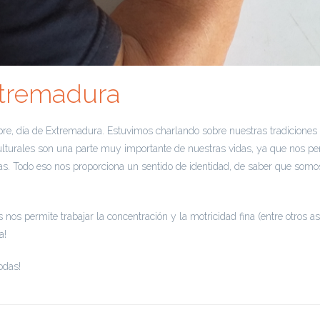
xtremadura
, día de Extremadura. Estuvimos charlando sobre nuestras tradiciones
ulturales son una parte muy importante de nuestras vidas, ya que nos pe
ias. Todo eso nos proporciona un sentido de identidad, de saber que som
s permite trabajar la concentración y la motricidad fina (entre otros 
a!
odas!